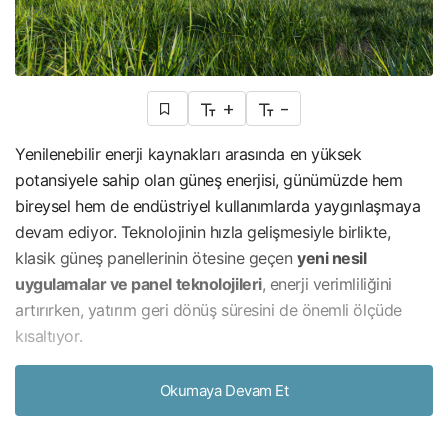
+
-
Yenilenebilir enerji kaynakları arasında en yüksek
potansiyele sahip olan güneş enerjisi, günümüzde hem
bireysel hem de endüstriyel kullanımlarda yaygınlaşmaya
devam ediyor. Teknolojinin hızla gelişmesiyle birlikte,
klasik güneş panellerinin ötesine geçen
yeni nesil
uygulamalar ve panel teknolojileri
, enerji verimliliğini
artırırken, yatırım geri dönüş süresini de önemli ölçüde
kısaltıyor.
Emcekare Mühendislik
olarak, güneş enerjisi alanında
Okumaya Devam Et
sunduğumuz yenilikçi çözümlerle; işletmelere, kurumlara
ve bireylere geleceğin enerji altyapısını bugünden